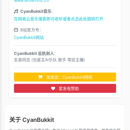
www.lanternmc.cn
CyanBukkit音乐
：
在网易云音乐搜索即可收听或者点击此处跳转打开
B站官方号：
CyanBukkit网站
CyanBukkit 总执剑人
：
玄易同志 (也是主AI乐队 歌手 常驻主播)
淘宝店：CyanBukkit网站
爱发电赞助
关于 CyanBukkit