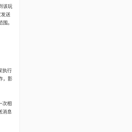
到该玩
家发送
范围。
家执行
作，影
一次相
送消息