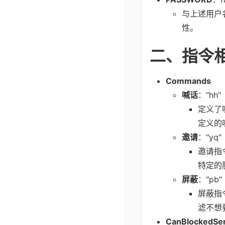
与上述用户
性。
二、指令
Commands
喊话
："hh"
定义了
定义的
邀请
："yq"
邀请指
特定的
屏蔽
："pb"
屏蔽指
滤不想
CanBlockedSe