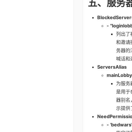
五、服务
BlockedServer
- "loginlob
列出了被
和邀请
务器的
喊话和
ServersAlias
mainLobby
为服务器
是用于
器别名
示提供
NeedPermissi
- 'bedwars