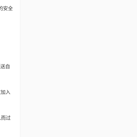
的安全
发送自
家加入
从而过