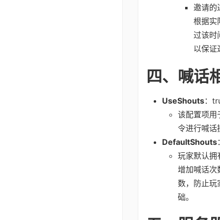
邀请的
根据实
过该时
以保证
四、喊话
UseShouts
：t
该配置项用
令进行喊话
DefaultShouts
玩家默认拥
增加喊话次
数，防止玩
础。