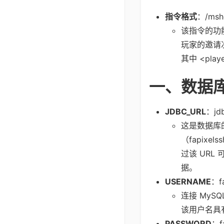
指令格式
：/msho
该指令的功能
玩家的邀请
其中 <pl
一、数据
JDBC_URL
：jdb
这是数据库的
（fapixels
过该 URL
据。
USERNAME
：fa
连接 My
该用户名具
PASSWORD
：f