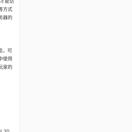
限才能访
等方式
务器的
能，可
中使用
玩家的
 30