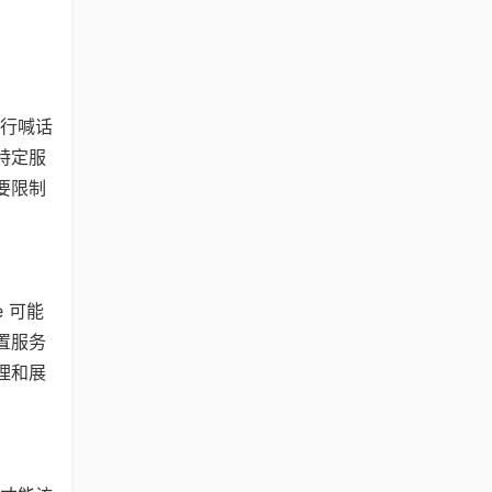
进行喊话
特定服
要限制
e 可能
置服务
理和展