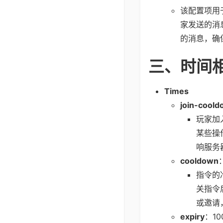
该配置项用
家发送的消
的消息，确
三、时间
Times
join-cool
玩家加
某些操
响服务
cooldown
指令的
关指令
或邀请
expiry
：10