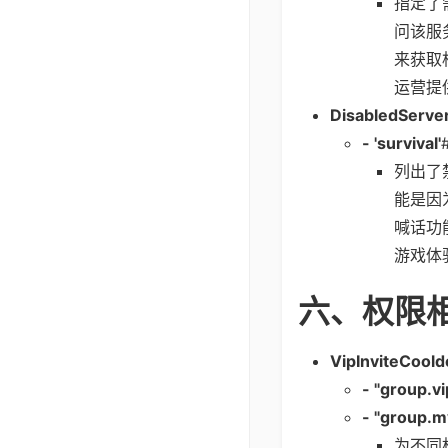
指定了
问该服
来获取
运营提
DisabledServe
- 'survival'
列出了
能是因
喊话功
游戏体
六、权限
VipInviteCool
- "group.v
- "group.m
为不同权