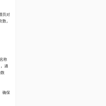
管理员对
次数，
库名称
e>，通
的数
，确保