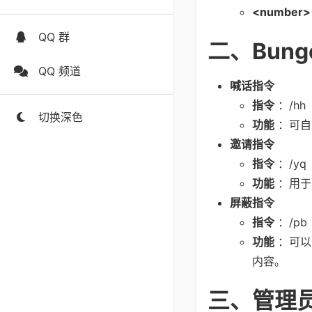
<number>
QQ 群
二、Bun
QQ 频道
喊话指令
指令
：/hh
切换深色
功能
：可自
邀请指令
指令
：/yq
功能
：用于
屏蔽指令
指令
：/pb
功能
：可以
内容。
三、管理