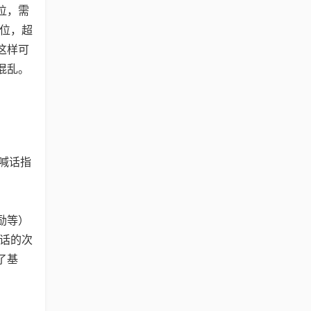
位，需
单位，超
这样可
混乱。
用喊话指
励等）
喊话的次
了基