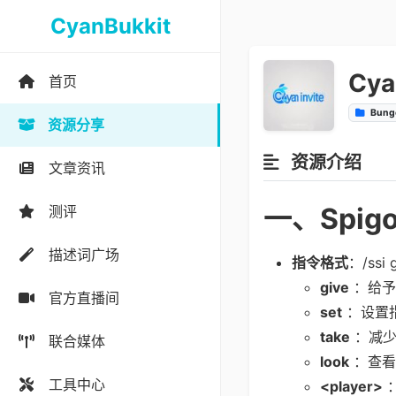
CyanBukkit
Cya
首页
Bung
资源分享
资源介绍
文章资讯
一、Spig
测评
描述词广场
指令格式
：/ssi 
give
：给予
官方直播间
set
：设置
take
：减少
联合媒体
look
：查看
工具中心
<player>